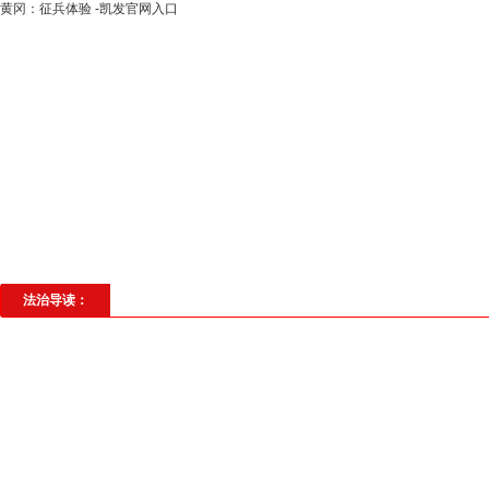
黄冈：征兵体验 -凯发官网入口
高层动态
专题聚焦
法治建设
法
社会与法
见义勇为
法治校园
理
法治导读：