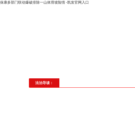
保康多部门联动爆破排除一山体滑坡险情 -凯发官网入口
高层动态
专题聚焦
法治建
社会与法
见义勇为
法治校
法治导读：