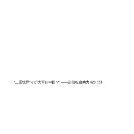
凯发官网入口的联系方
式
检法阵地
司法行政
荆楚各地
法治先锋
文苑天地
万方数据
“三重境界”守护大写的中国“v” ——郧阳检察助力南水北调中线核心水源区保护纪