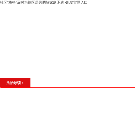
社区“格格”及时为辖区居民调解家庭矛盾 -凯发官网入口
高层动态
专题聚焦
法治建设
法
社会与法
见义勇为
法治校园
理
法治导读：