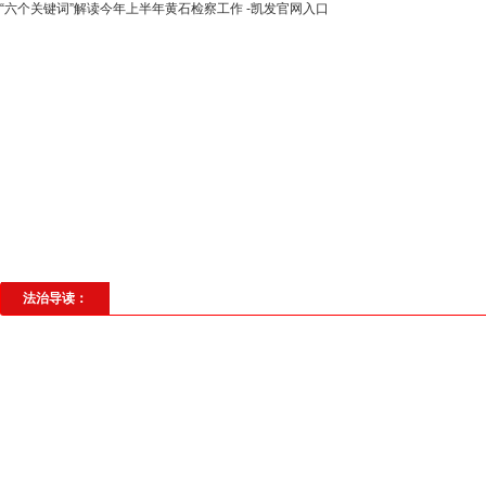
“六个关键词”解读今年上半年黄石检察工作 -凯发官网入口
高层动态
专题聚焦
法治建设
法
社会与法
见义勇为
法治校园
理
法治导读：