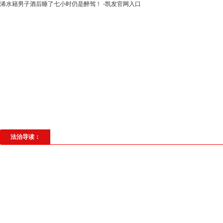
浠水籍男子酒后睡了七小时仍是醉驾！ -凯发官网入口
高层动态
专题聚焦
法治建设
法
社会与法
见义勇为
法治校园
理
法治导读：