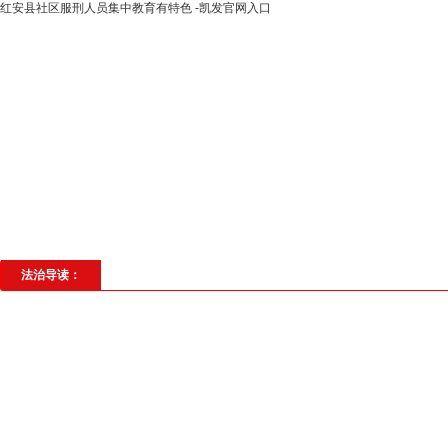
红安县社区服刑人员集中教育有特色 -凯发官网入口
高层动态
专题聚焦
法治建设
法
社会与法
见义勇为
法治校园
理
法治导读：