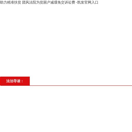
助力精准扶贫 团风法院为贫困户减缓免交诉讼费 -凯发官网入口
高层动态
专题聚焦
法治建设
法
社会与法
见义勇为
法治校园
理
法治导读：