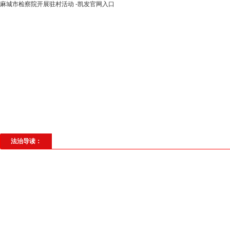
麻城市检察院开展驻村活动 -凯发官网入口
高层动态
专题聚焦
法治建设
法
社会与法
见义勇为
法治校园
理
法治导读：