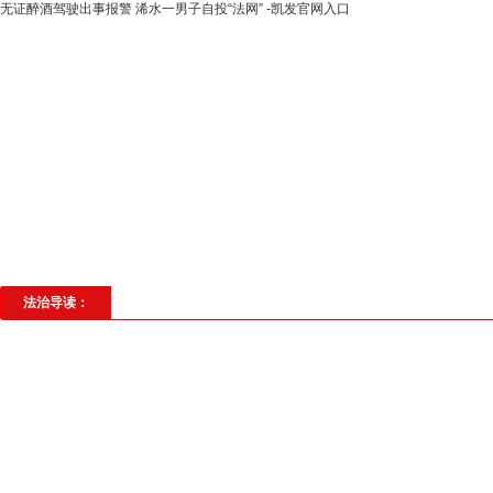
无证醉酒驾驶出事报警 浠水一男子自投“法网” -凯发官网入口
高层动态
专题聚焦
法治建设
法
社会与法
见义勇为
法治校园
理
法治导读：