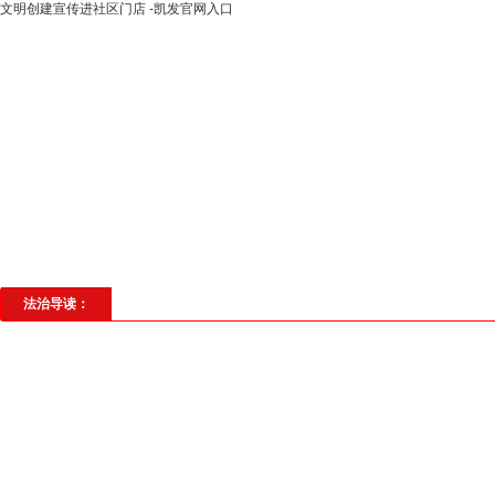
文明创建宣传进社区门店 -凯发官网入口
高层动态
专题聚焦
法治建设
法
社会与法
见义勇为
法治校园
理
法治导读：