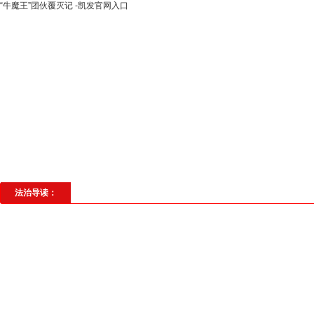
“牛魔王”团伙覆灭记 -凯发官网入口
高层动态
专题聚焦
法治建设
法
社会与法
见义勇为
法治校园
理
法治导读：