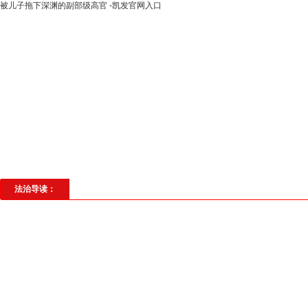
被儿子拖下深渊的副部级高官 -凯发官网入口
高层动态
专题聚焦
法治建设
法
社会与法
见义勇为
法治校园
理
法治导读：