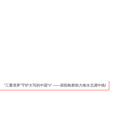
凯发官网入口的联系方
式
检法阵地
司法行政
荆楚各地
法治先锋
文苑天地
万方数据
界”守护大写的中国“v” ——郧阳检察助力南水北调中线核心水源区保护纪实
武汉都