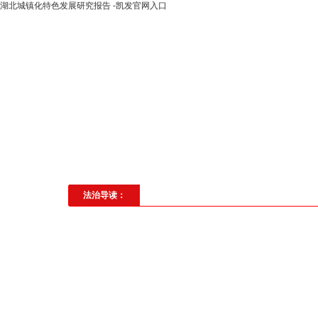
湖北城镇化特色发展研究报告 -凯发官网入口
高层动态
专题聚焦
法治建
社会与法
见义勇为
法治校
法治导读：