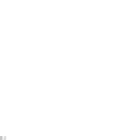
}); }