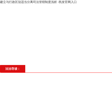
建立与行政区划适当分离司法管辖制度浅析 -凯发官网入口
高层动态
专题聚焦
法治建设
法
社会与法
见义勇为
法治校园
理
法治导读：