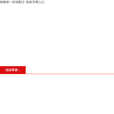
制毒第一村清剿记 -凯发官网入口
高层动态
专题聚焦
法治建设
法
社会与法
见义勇为
法治校园
理
法治导读：