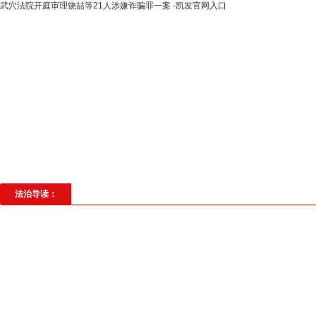
武穴法院开庭审理饶喆等21人涉嫌诈骗罪一案 -凯发官网入口
高层动态
专题聚焦
法治建设
法
社会与法
见义勇为
法治校园
理
法治导读：