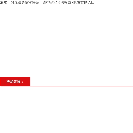
​浠水：散花法庭快审快结 维护企业合法权益 -凯发官网入口
高层动态
专题聚焦
法治建设
法
社会与法
见义勇为
法治校园
理
法治导读：