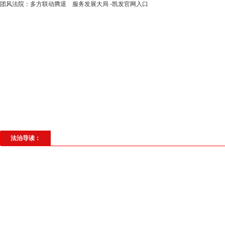
团风法院：多方联动腾退 服务发展大局 -凯发官网入口
高层动态
专题聚焦
法治建设
法
社会与法
见义勇为
法治校园
理
法治导读：