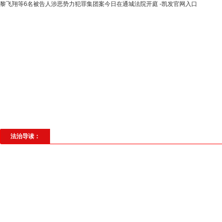
黎飞翔等6名被告人涉恶势力犯罪集团案今日在通城法院开庭 -凯发官网入口
高层动态
专题聚焦
法治建设
法
社会与法
见义勇为
法治校园
理
法治导读：