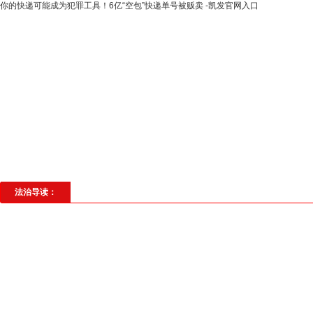
你的快递可能成为犯罪工具！6亿“空包”快递单号被贩卖 -凯发官网入口
高层动态
专题聚焦
法治建设
法
社会与法
见义勇为
法治校园
理
法治导读：