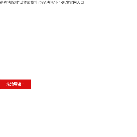
蕲春法院对“以贷放贷”行为坚决说“不” -凯发官网入口
高层动态
专题聚焦
法治建设
法
社会与法
见义勇为
法治校园
理
法治导读：