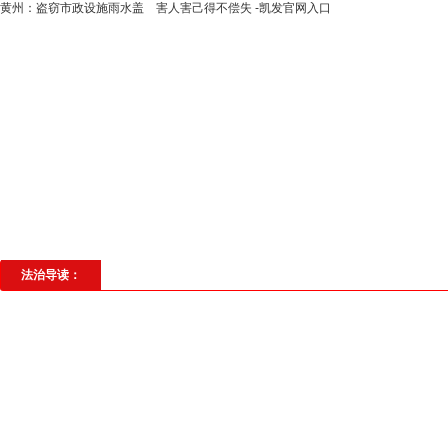
黄州：盗窃市政设施雨水盖 害人害己得不偿失 -凯发官网入口
高层动态
专题聚焦
法治建设
法
社会与法
见义勇为
法治校园
理
法治导读：