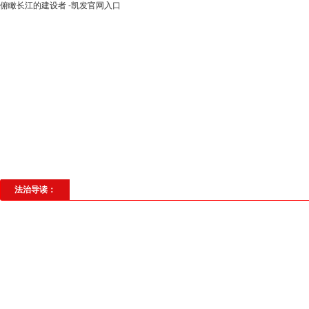
俯瞰长江的建设者 -凯发官网入口
高层动态
专题聚焦
法治建设
法
社会与法
见义勇为
法治校园
理
法治导读：