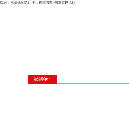
红安：依法强制执行 半日执结两案 -凯发官网入口
高层动态
专题聚焦
法治建
社会与法
见义勇为
法治校
法治导读：