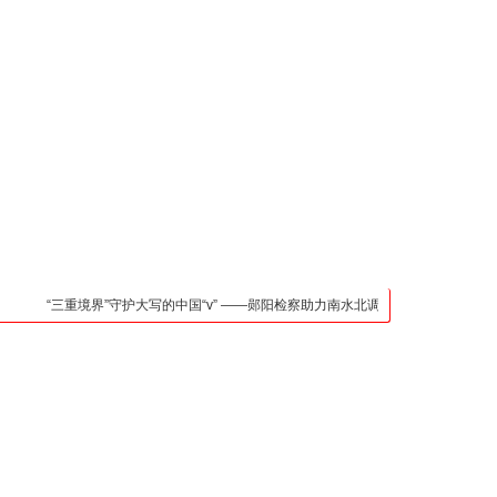
凯发官网入口的联系方
式
检法阵地
司法行政
荆楚各地
法治先锋
文苑天地
万方数据
“三重境界”守护大写的中国“v” ——郧阳检察助力南水北调中线核心水源区保护纪