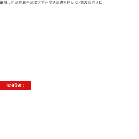
麻城：司法局联合武汉大学开展送法进社区活动 -凯发官网入口
高层动态
专题聚焦
法治建设
法
社会与法
见义勇为
法治校园
理
法治导读：