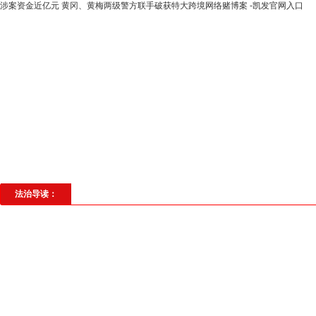
涉案资金近亿元 黄冈、黄梅两级警方联手破获特大跨境网络赌博案 -凯发官网入口
高层动态
专题聚焦
法治建设
法
社会与法
见义勇为
法治校园
理
法治导读：