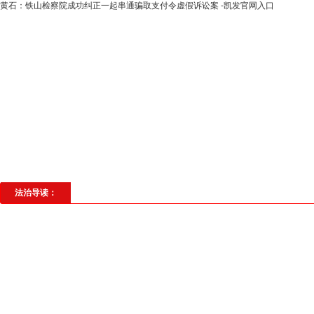
黄石：铁山检察院成功纠正一起串通骗取支付令虚假诉讼案 -凯发官网入口
高层动态
专题聚焦
法治建设
法
社会与法
见义勇为
法治校园
理
法治导读：