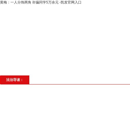
黄梅：一人分饰两角 诈骗同学5万余元 -凯发官网入口
高层动态
专题聚焦
法治建设
法
社会与法
见义勇为
法治校园
理
法治导读：