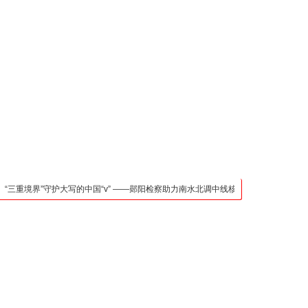
凯发官网入口的联系方
式
检法阵地
司法行政
荆楚各地
法治先锋
文苑天地
万方数据
三重境界”守护大写的中国“v” ——郧阳检察助力南水北调中线核心水源区保护纪实
武