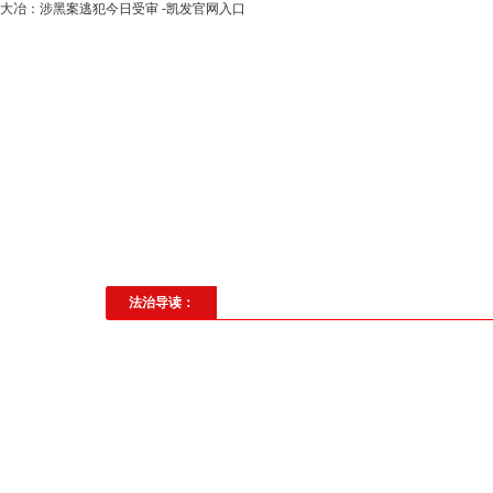
大冶：涉黑案逃犯今日受审 -凯发官网入口
高层动态
专题聚焦
法治建
社会与法
见义勇为
法治校
法治导读：