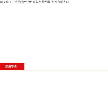
​咸安税务：活用税收分析 服务发展大局 -凯发官网入口
高层动态
专题聚焦
法治建设
法
社会与法
见义勇为
法治校园
理
法治导读：