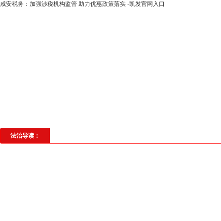
​咸安税务：加强涉税机构监管 助力优惠政策落实 -凯发官网入口
高层动态
专题聚焦
法治建设
法
社会与法
见义勇为
法治校园
理
法治导读：