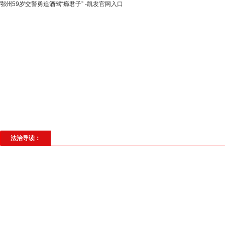
鄂州59岁交警勇追酒驾“瘾君子” -凯发官网入口
高层动态
专题聚焦
法治建设
法
社会与法
见义勇为
法治校园
理
法治导读：