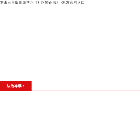
罗田三里畈组织学习《社区矫正法》 -凯发官网入口
高层动态
专题聚焦
法治建设
法
社会与法
见义勇为
法治校园
理
法治导读：