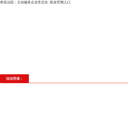
​孝昌法院：主动服务企业常态化 -凯发官网入口
高层动态
专题聚焦
法治建设
法
社会与法
见义勇为
法治校园
理
法治导读：