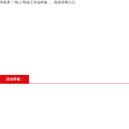
常联系！“线上”联络工作这样做...... -凯发官网入口
高层动态
专题聚焦
法治建设
法
社会与法
见义勇为
法治校园
理
法治导读：