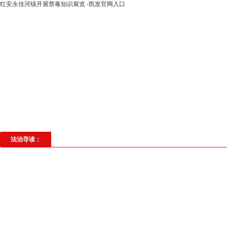
红安永佳河镇开展禁毒知识展览 -凯发官网入口
高层动态
专题聚焦
法治建设
法
社会与法
见义勇为
法治校园
理
法治导读：