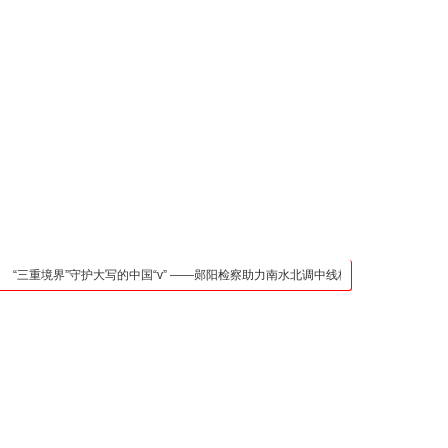
凯发官网入口的联系方
式
检法阵地
司法行政
荆楚各地
法治先锋
文苑天地
万方数据
三重境界”守护大写的中国“v” ——郧阳检察助力南水北调中线核心水源区保护纪实