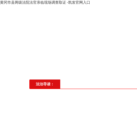
黄冈市县两级法院法官亲临现场调查取证 -凯发官网入口
高层动态
专题聚焦
法治建
社会与法
见义勇为
法治校
法治导读：