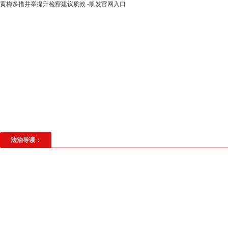
黄梅多措并举提升检察建议质效 -凯发官网入口
高层动态
专题聚焦
法治建设
法
社会与法
见义勇为
法治校园
理
法治导读：