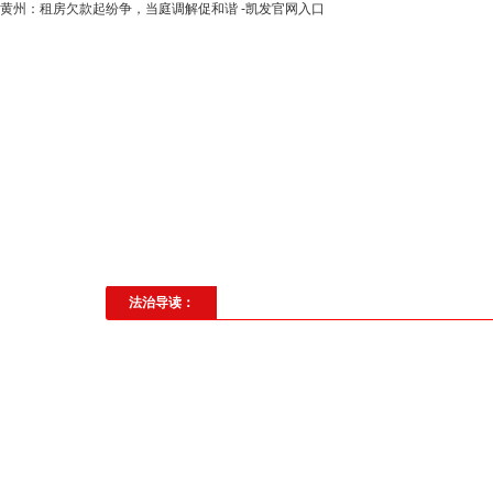
黄州：租房欠款起纷争，当庭调解促和谐 -凯发官网入口
高层动态
专题聚焦
法治建
社会与法
见义勇为
法治校
法治导读：