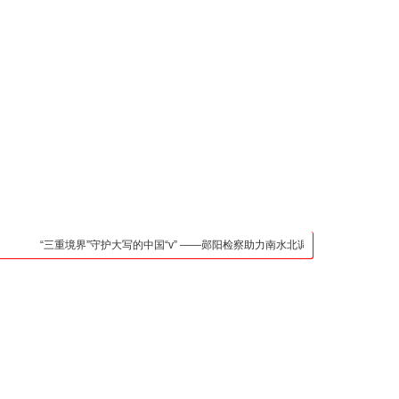
凯发官网入口的联系方
式
检法阵地
司法行政
荆楚各地
法治先锋
文苑天地
万方数据
“三重境界”守护大写的中国“v” ——郧阳检察助力南水北调中线核心水源区保护纪