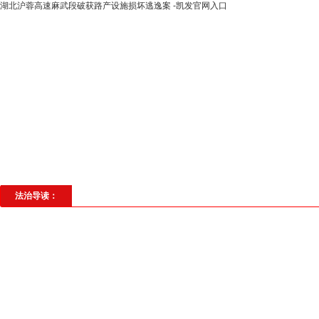
湖北沪蓉高速麻武段破获路产设施损坏逃逸案 -凯发官网入口
高层动态
专题聚焦
法治建设
法
社会与法
见义勇为
法治校园
理
法治导读：