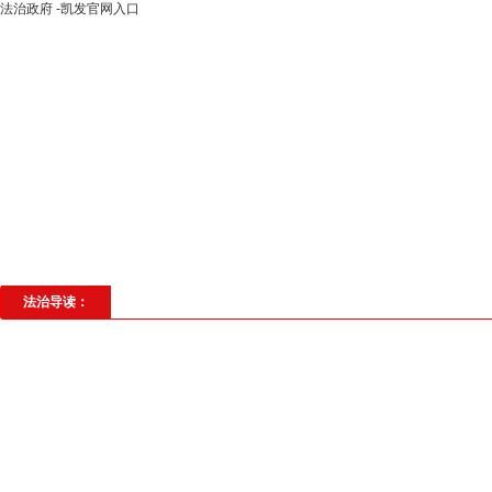
法治政府 -凯发官网入口
高层动态
专题聚焦
法治建设
法
社会与法
见义勇为
法治校园
理
法治导读：