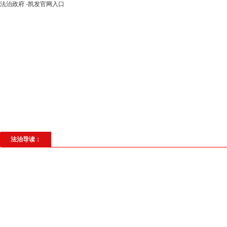
法治政府 -凯发官网入口
高层动态
专题聚焦
法治建设
法
社会与法
见义勇为
法治校园
理
法治导读：