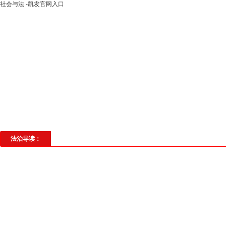
社会与法 -凯发官网入口
高层动态
专题聚焦
法治建设
法
社会与法
见义勇为
法治校园
理
法治导读：
糊涂少年误入“跑分”陷阱之后……
本网讯（通讯员 陈欢）检察官姐姐，我们开始军训了！天气很热，
负您对我的鼓励 ...