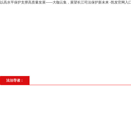
以高水平保护支撑高质量发展——大咖云集，展望长江司法保护新未来 -凯发官网入
高层动态
专题聚焦
法治建设
法
社会与法
见义勇为
法治校园
理
法治导读：